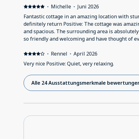
·
Michelle
·
Juni 2026
Fantastic cottage in an amazing location with st
definitely return Positive: The cottage was amazing. So clean, comfort
and spacious. The surrounding area is absolutely stunning. The owners were
so friendly and welcoming and have thought of e
as perfect as it was. Negative: There was nothing 
·
Rennel
·
April 2026
Very nice Positive: Quiet, very relaxing.
Alle 24 Ausstattungsmerkmale bewertunge