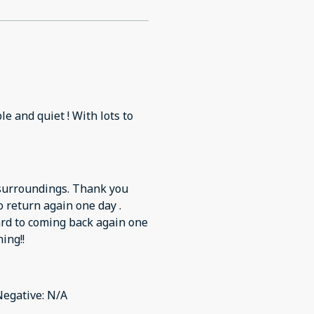
 surroundings. Thank you
o return again one day .
ard to coming back again one
ing!!
 Negative: N/A