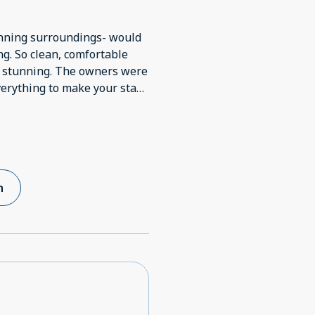
unning surroundings- would
able
verything to make your stay
to dislike - amazing place!
n