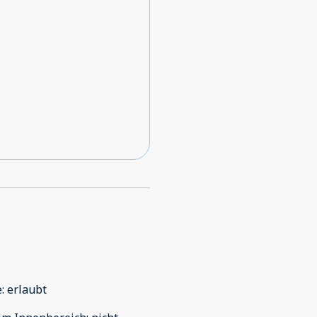
e
:
erlaubt