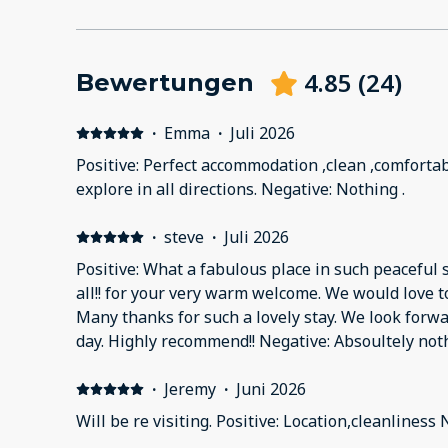
4.85
(
24
)
Bewertungen
·
Emma
·
Juli 2026
Positive: Perfect accommodation ,clean ,comfortable and quiet ! With lots to
explore in all directions. Negative: Nothing .
·
steve
·
Juli 2026
Positive: What a fabulous place in such peaceful
all!! for your very warm welcome. We would love t
Many thanks for such a lovely stay. We look forw
day. Highly recommend!! Negative: Absoultely noth
·
Jeremy
·
Juni 2026
Will be re visiting. Positive: Location,cleanliness