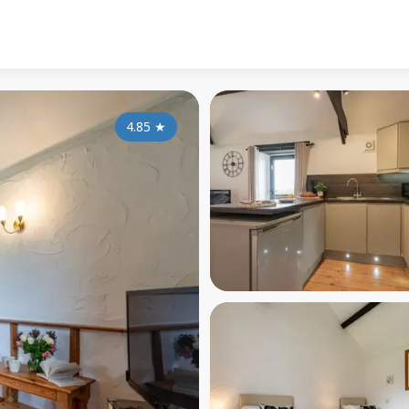
4.85
★